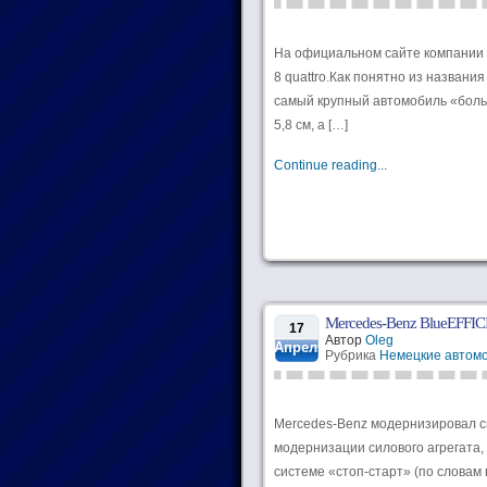
На официальном сайте компании п
8 quattro.Как понятно из названи
самый крупный автомобиль «больш
5,8 см, а […]
Continue reading...
Mercedes-Benz BlueEFFI
17
Автор
Oleg
Апрель
Рубрика
Немецкие автом
Mercedes-Benz модернизировал св
модернизации силового агрегата,
системе «стоп-старт» (по словам