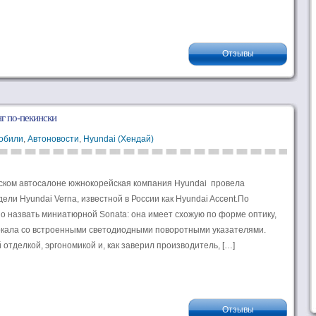
Отзывы
нг по-пекински
обили
,
Автоновости
,
Hyundai (Хендай)
ском автосалоне южнокорейская компания Hyundai провела
ли Hyundai Verna, известной в России как Hyundai Accent.По
 назвать миниатюрной Sonata: она имеет схожую по форме оптику,
ркала со встроенными светодиодными поворотными указателями.
отделкой, эргономикой и, как заверил производитель, […]
Отзывы