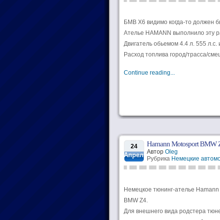
БМВ Х6 видимо когда-то должен бы
Ателье HAMANN выполнило эту рабо
Двигатель обьемом 4.4 л. 555 л.с
Расход топлива город/трасса/смеша
Continue reading...
Hamann Motosport BMW Z4
24
Автор
Oleg
Апрель
Рубрика
Немецкие автом
Немецкое тюнинг-ателье Hamann 
BMW Z4.
Для внешнего вида родстера тюн