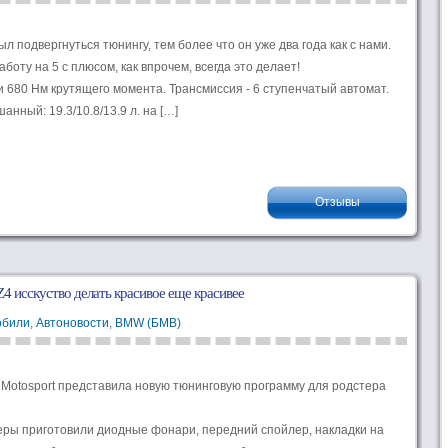
л подвергнуться тюнингу, тем более что он уже два года как с нами.
ту на 5 с плюсом, как впрочем, всегда это делает!
. и 680 Нм крутящего момента. Трансмиссия - 6 ступенчатый автомат.
нный: 19.3/10.8/13.9 л. на […]
Отзывы
 исскуство делать красивое еще красивее
обили
,
Автоновости
,
BMW (БМВ)
Motosport представила новую тюнинговую программу для родстера
еры приготовили диодные фонари, передний спойлер, накладки на