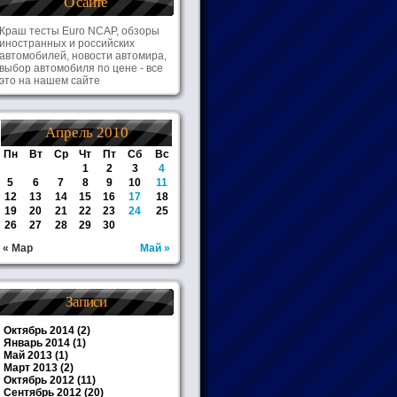
О сайте
Краш тесты Euro NCAP, обзоры
иностранных и российских
автомобилей, новости автомира,
выбор автомобиля по цене - все
это на нашем сайте
Апрель 2010
Пн
Вт
Ср
Чт
Пт
Сб
Вс
1
2
3
4
5
6
7
8
9
10
11
12
13
14
15
16
17
18
19
20
21
22
23
24
25
26
27
28
29
30
« Мар
Май »
Записи
Октябрь 2014
(2)
Январь 2014
(1)
Май 2013
(1)
Март 2013
(2)
Октябрь 2012
(11)
Сентябрь 2012
(20)