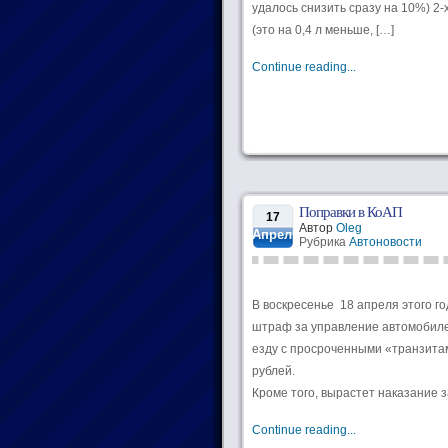
удалось снизить сразу на 10%) 2-
(это на 0,4 л меньше, […]
Continue reading...
Поправки в КоАП
17
Автор
Oleg
Апрель
Рубрика
Автоновости
В воскресенье 18 апреля этого го
штраф за управление автомобилем
езду с просроченными «транзитам
рублей.
Кроме того, вырастет наказание з
Continue reading...