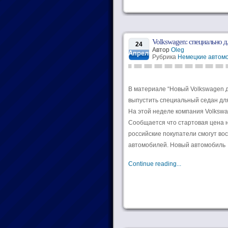
Volkswagen: специально д
24
Автор
Oleg
Апрель
Рубрика
Немецкие автом
В материале “Новый Volkswagen 
выпустить специальный седан для
На этой неделе компания Volkswa
Сообщается что стартовая цена но
российские покупатели смогут в
автомобилей. Новый автомобиль 
Continue reading...