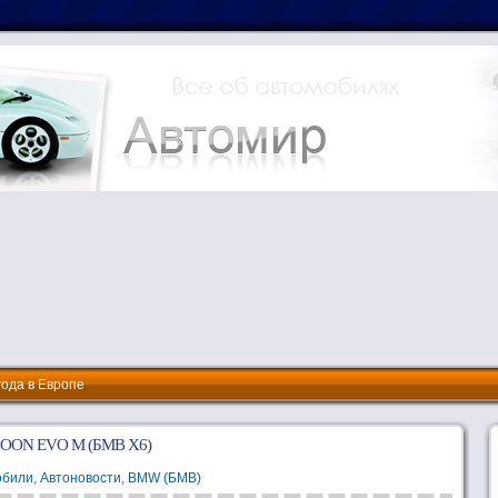
года в Европе
COON EVO M (БМВ Х6)
обили
,
Автоновости
,
BMW (БМВ)