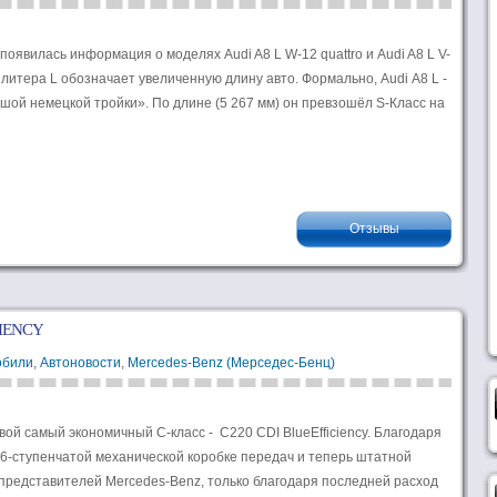
оявилась информация о моделях Audi A8 L W-12 quattro и Audi A8 L V-
я литера L обозначает увеличенную длину авто. Формально, Audi А8 L -
ой немецкой тройки». По длине (5 267 мм) он превзошёл S-Класс на
Отзывы
CIENCY
обили
,
Автоновости
,
Mercedes-Benz (Мерседес-Бенц)
ой самый экономичный С-класс - C220 CDI BlueEfficiency. Благодаря
 6-ступенчатой механической коробке передач и теперь штатной
 представителей Mercedes-Benz, только благодаря последней расход