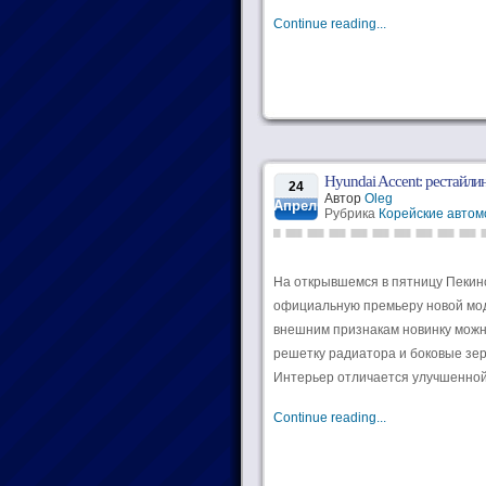
Continue reading...
Hyundai Accent: рестайли
24
Автор
Oleg
Апрель
Рубрика
Корейские автом
На открывшемся в пятницу Пекин
официальную премьеру новой моде
внешним признакам новинку можно
решетку радиатора и боковые зе
Интерьер отличается улучшенной 
Continue reading...