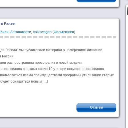
ля России
обили
,
Автоновости
,
Volkswagen (Фольксваген)
для России” мы публиковали материал о намерениях компании
 России.
gen распространила пресс-релиз о новой модели.
вого седана составит около 10 у.е., при покупке нового седана
оспользоваться всеми преимуществами программы утилизации старых
будет оснащаться новым […]
Отзывы