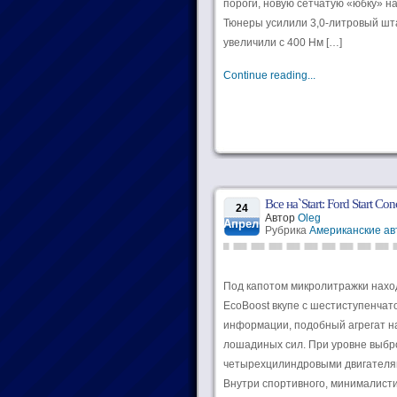
пороги, новую сетчатую «юбку» н
Тюнеры усилили 3,0-литровый шта
увеличили с 400 Нм […]
Continue reading...
Все на`Start: Ford Start Con
24
Автор
Oleg
Апрель
Рубрика
Американские а
Под капотом микролитражки нахо
EcoBoost вкупе с шестиступенча
информации, подобный агрегат на
лошадиных сил. При уровне выбро
четырехцилиндровыми двигателя
Внутри спортивного, минималисти