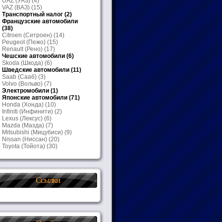
UAZ (УАЗ)
(4)
VAZ (ВАЗ)
(15)
Транспортный налог
(2)
Французские автомобили
(38)
Citroen (Ситроен)
(14)
Peugeot (Пежо)
(15)
Renault (Рено)
(17)
Чешские автомобили
(6)
Skoda (Шкода)
(6)
Шведские автомобили
(11)
Saab (Сааб)
(3)
Volvo (Вольво)
(7)
Электромобили
(1)
Японские автомобили
(71)
Honda (Хонда)
(10)
Infiniti (Инфинити)
(2)
Lexus (Лексус)
(6)
Mazda (Мазда)
(7)
Mitsubishi (Мицубиси)
(9)
Nissan (Ниссан)
(20)
Toyota (Тойота)
(30)
Ссылки