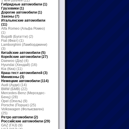
1 млн рублей
(11)
Гибридные автомобили
(1)
Грузовики
(1)
Дорогие автомобили
(1)
Законы
(7)
Итальянские автомобили
(11)
Alfa Romeo (Альфа Ромео)
(1)
Bugatti (Бугатти)
(2)
Fiat (Фиат)
(1)
Lamborghini (Ламборджини)
(3)
Китайские автомобили
(5)
Корейские автомобили
(27)
Daewoo (Дэу)
(4)
Hyundai (Хендай)
(16)
Kia (Киа)
(11)
Краш-тест автомобилей
(3)
Минивэны
(3)
Немецкие автомобили
(114)
Audi (Ауди)
(14)
BMW (БМВ)
(22)
Mercedes-Benz (Мерседес-
Бенц)
(28)
Opel (Опель)
(9)
Porsche (Порше)
(25)
Volkswagen (Фольксваген)
(25)
Ретро автомобили
(2)
Российские автомобили
(29)
GAZ (ГАЗ)
(9)