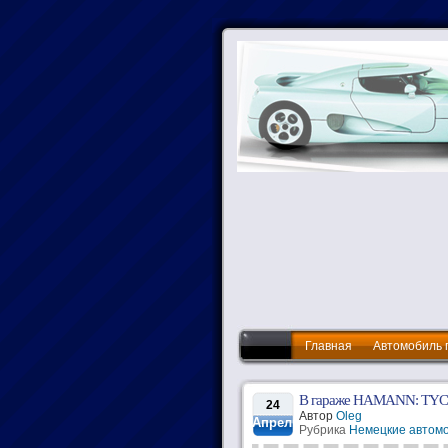
Главная
Автомобиль 
В гараже HAMANN: TY
24
Автор
Oleg
Апрель
Рубрика
Немецкие автом