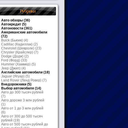
Рубрики
Авто обзоры
(36)
Автокредит
(5)
Автоновости
(361)
Американские автомобили
(72)
Buick (Бьюик)
(4)
Cadillac (Кадиллак)
(2)
Chevrolet (Шевроле)
(23)
Chrysler (Крайслер)
(7)
Dodge (Додж)
(2)
Ford (Форд)
(33)
Hummer (Хаммер)
(5)
Jeep (Джип)
(4)
Английские автомобили
(18)
Jaguar (Ягуар)
(5)
Land Rover (Ленд Ровер)
(7)
Внедорожники
(5)
Выбор автомобиля
(14)
Авто до 300 тысяч рублей
(7)
Авто дороже 3 млн рублей
(1)
Авто от 1 до 3 млн рублей
(6)
Авто от 300 до 500 тысяч
рублей
(19)
Авто от 500 тысяч рублей до