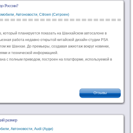
 до России?
томобили
,
Автоновости
,
Citroen (Ситроен)
is, который планируется показать на Шанхайском автосалоне в
езная работа недавно открытой китайской дизайн-студии PSA
 том же Шанхае. До премьеры, создавая ажиотаж вокруг новинки,
ями и технической информацией.
едана с полным приводом, построен на платформе, используемой в
Отзывы
кий размер
обили
,
Автоновости
,
Audi (Ауди)