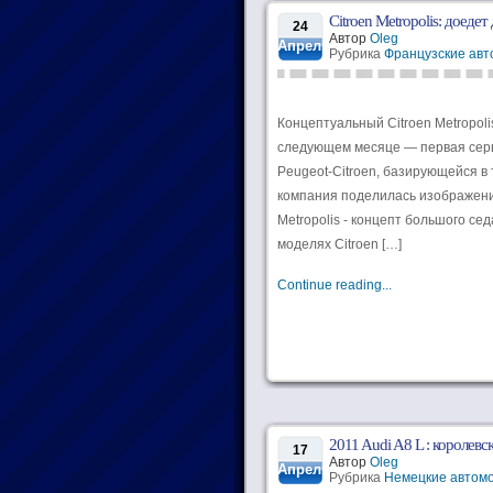
Citroen Metropolis: доедет
24
Автор
Oleg
Апрель
Рубрика
Французские ав
Концептуальный Citroen Metropol
следующем месяце — первая серь
Peugeot-Citroen, базирующейся в
компания поделилась изображени
Metropolis - концепт большого с
моделях Citroen […]
Continue reading...
2011 Audi A8 L : королевс
17
Автор
Oleg
Апрель
Рубрика
Немецкие автом