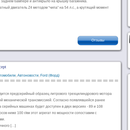
а заднем бампере и антикрыло на крышку багажника.
тный двигатель Z4 методом “чипа” на 54 л.с., а крутящий момент
Отзывы
cept
втомобили
,
Автоновости
,
Ford (Форд)
дится предсерийный образец литрового трехцилиндрового мотора
той механической трансмиссией. Согласно появлявшейся ранее
 серийных машинах будет доступен в двух версиях - 89 и 108
сов ниже 100 г/км этот агрегат по мощности сопоставим с
ми.
чного […]