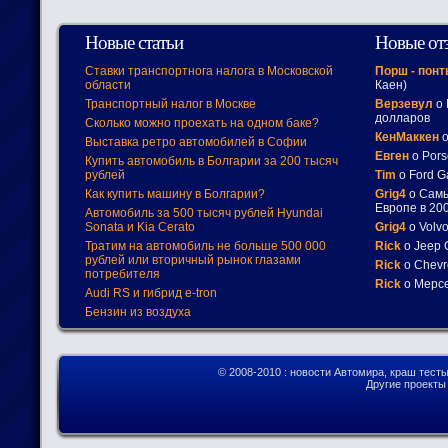
Новые статьи
Новые от
Ставки транспортнога налога в Московской
Порш - пон
области
Каен)
Транспортный налог в Москве
Верзевул
о 
долларов
Сколько можно проехать на одном баке?
КенМаккен
о
Выставка ретро автомобилей в Софии
Евген
о Pors
Купить автомобиль в Болгарии за 200 тысяч
рублей
Tim
о Ford G
Как купить машину в Болгарии?
Grig4
о Самы
Европе в 200
Автомобиль за 500 тысяч рублей Hyundai
Sonata и Kia Cerato
Grig4
о Volv
Тратим на автомобиль не больше 500 000
Rick
о Jeep 
рублей или вторичный рынок глазами
Rick
о Chevr
потребителя
Rick
о Мерсе
Audi RS и гибрид e-tron
Бензин из воздуха
© 2008-2010
: новости Автомира, краш тест
Другие проект