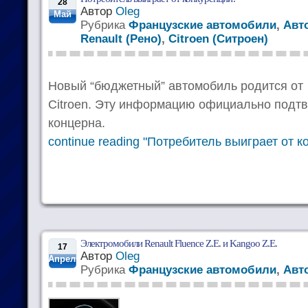
28
Автор
Oleg
Май
Рубрика
Французские автомобили
,
Авт
Renault (Рено)
,
Citroen (Ситроен)
Новый “бюджетный” автомобиль родится от
Citroen. Эту информацию официально подт
концерна.
continue reading "Потребитель выиграет от к
Электромобили Renault Fluence Z.E. и Kangoo Z.E.
17
Автор
Oleg
Апрель
Рубрика
Французские автомобили
,
Авт