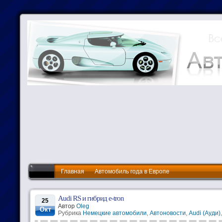
Главная
Автомобиль года в Европе
Audi RS и гибрид e-tron
25
Автор
Oleg
Окт
Рубрика
Немецкие автомобили
,
Автоновости
,
Audi (Ауди)