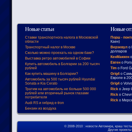
Новые статьи
Новые от
Ставки транспортнога налога в Московской
Порш - пон
области
Каен)
Транспортный налог в Москве
Верзевул
о 
долларов
Сколько можно проехать на одном баке?
КенМаккен
о
Выставка ретро автомобилей в Софии
Евген
о Pors
Купить автомобиль в Болгарии за 200 тысяч
рублей
Tim
о Ford G
Как купить машину в Болгарии?
Grig4
о Самы
Европе в 200
Автомобиль за 500 тысяч рублей Hyundai
Sonata и Kia Cerato
Grig4
о Volv
Тратим на автомобиль не больше 500 000
Rick
о Jeep 
рублей или вторичный рынок глазами
Rick
о Chevr
потребителя
Rick
о Мерсе
Audi RS и гибрид e-tron
Бензин из воздуха
© 2008-2010
: новости Автомира, краш тест
Другие проект