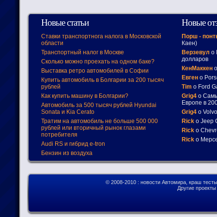
Новые статьи
Новые от
Ставки транспортнога налога в Московской
Порш - пон
области
Каен)
Транспортный налог в Москве
Верзевул
о 
долларов
Сколько можно проехать на одном баке?
КенМаккен
о
Выставка ретро автомобилей в Софии
Евген
о Pors
Купить автомобиль в Болгарии за 200 тысяч
рублей
Tim
о Ford G
Как купить машину в Болгарии?
Grig4
о Самы
Европе в 200
Автомобиль за 500 тысяч рублей Hyundai
Sonata и Kia Cerato
Grig4
о Volv
Тратим на автомобиль не больше 500 000
Rick
о Jeep 
рублей или вторичный рынок глазами
Rick
о Chevr
потребителя
Rick
о Мерсе
Audi RS и гибрид e-tron
Бензин из воздуха
© 2008-2010
: новости Автомира, краш тест
Другие проект