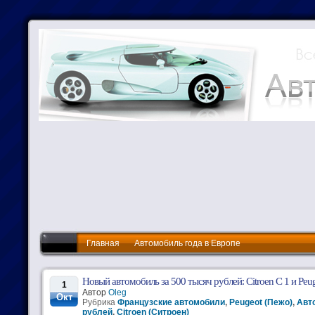
Главная
Автомобиль года в Европе
Новый автомобиль за 500 тысяч рублей: Citroen С 1 и Peu
1
Автор
Oleg
Окт
Рубрика
Французские автомобили
,
Peugeot (Пежо)
,
Авт
рублей
,
Citroen (Ситроен)