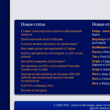
Новые статьи
Новые от
Ставки транспортнога налога в Московской
Порш - пон
области
Каен)
Транспортный налог в Москве
Верзевул
о 
долларов
Сколько можно проехать на одном баке?
КенМаккен
о
Выставка ретро автомобилей в Софии
Евген
о Pors
Купить автомобиль в Болгарии за 200 тысяч
рублей
Tim
о Ford G
Как купить машину в Болгарии?
Grig4
о Самы
Европе в 200
Автомобиль за 500 тысяч рублей Hyundai
Sonata и Kia Cerato
Grig4
о Volv
Тратим на автомобиль не больше 500 000
Rick
о Jeep 
рублей или вторичный рынок глазами
Rick
о Chevr
потребителя
Rick
о Мерсе
Audi RS и гибрид e-tron
Бензин из воздуха
© 2008-2010
: новости Автомира, краш тест
Другие проект