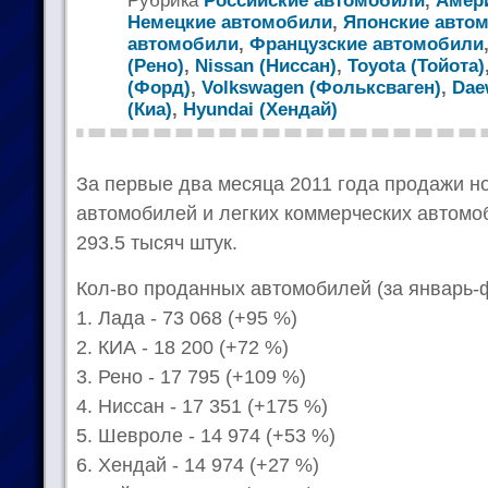
Рубрика
Российские автомобили
,
Амер
Немецкие автомобили
,
Японские авто
автомобили
,
Французские автомобили
(Рено)
,
Nissan (Ниссан)
,
Toyota (Тойота)
(Форд)
,
Volkswagen (Фольксваген)
,
Dae
(Киа)
,
Hyundai (Хендай)
За первые два месяца 2011 года продажи н
автомобилей и легких коммерческих автомо
293.5 тысяч штук.
Кол-во проданных автомобилей (за январь-
1. Лада - 73 068 (+95 %)
2. КИА - 18 200 (+72 %)
3. Рено - 17 795 (+109 %)
4. Ниссан - 17 351 (+175 %)
5. Шевроле - 14 974 (+53 %)
6. Хендай - 14 974 (+27 %)