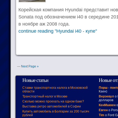
Корейская компания Hyundai представит но
Sonata под обозначением i40 в середине 201
в ноябре аж 2008 года.
continue reading "Hyundai i40 - купе"
—
Next Page »
Новые статьи
Новые от
Ставки транспортнога налога в Московской
Порш - пон
области
Каен)
Транспортный налог в Москве
Верзевул
о 
долларов
Сколько можно проехать на одном баке?
КенМаккен
о
Выставка ретро автомобилей в Софии
Евген
о Pors
Купить автомобиль в Болгарии за 200 тысяч
рублей
Tim
о Ford G