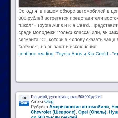
Сегодня в нашем обзоре автомобилей в це
000 рублей встретятся представители восто
“школ” - Toyota Auris и Kia Cee’d. Представ
среди молодежи “гольф-класса” или, выраж
сегмента “С”, которые к слову сказать чаще
“хэтчбек”, но бывают и исключения.
continue reading "Toyota Auris и Kia Cee’d - “
Городской друг и помощник за 500 000 рублей
18
Автор
Oleg
Сен
Рубрика
Американские автомобили
,
Не
Chevrolet (Шевроле)
,
Opel (Опель)
,
Hyu
до 500 тысяч рублей