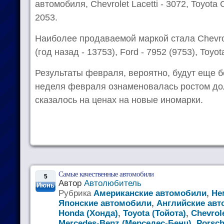
автомобиля, Chevrolet Lacetti - 3072, Toyota 
2053.
Наиболее продаваемой маркой стала Chevro
(год назад - 13753), Ford - 7952 (9753), Toyot
Результаты февраля, вероятно, будут еще 
неделя февраля ознаменовалась ростом дол
сказалось на ценах на новые иномарки.
Самые качественные автомобили
5
Автор
Автолюбитель
Июнь
Рубрика
Американские автомобили
,
Не
Японские автомобили
,
Английские ав
Honda (Хонда)
,
Toyota (Тойота)
,
Chevrol
Mercedes-Benz (Мерседес-Бенц)
,
Porsch