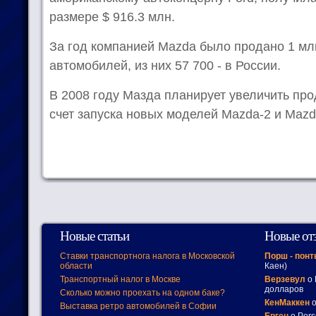
размере $ 916.3 млн.
За год компанией Mazda было продано 1 мл
автомобилей, из них 57 700 - в России.
В 2008 году Мазда планирует увеличить прод
счет запуска новых моделей Mazda-2 и Mazd
Новые статьи
Новые от
Ставки транспортнога налога в Московской
Порш - пон
области
Каен)
Транспортный налог в Москве
Верзевул
о 
долларов
Сколько можно проехать на одном баке?
КенМаккен
о
Выставка ретро автомобилей в Софии
Евген
о Pors