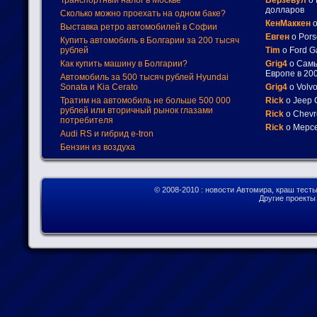
Транспортный налог в Москве
Верзевул
о 
долларов
Сколько можно проехать на одном баке?
КенМаккен
о
Выставка ретро автомобилей в Софии
Евген
о Pors
Купить автомобиль в Болгарии за 200 тысяч
рублей
Tim
о Ford G
Как купить машину в Болгарии?
Grig4
о Самы
Европе в 200
Автомобиль за 500 тысяч рублей Hyundai
Sonata и Kia Cerato
Grig4
о Volv
Тратим на автомобиль не больше 500 000
Rick
о Jeep 
рублей или вторичный рынок глазами
Rick
о Chevr
потребителя
Rick
о Мерсе
Audi RS и гибрид e-tron
Бензин из воздуха
© 2008-2010
: новости Автомира, краш тест
Другие проект