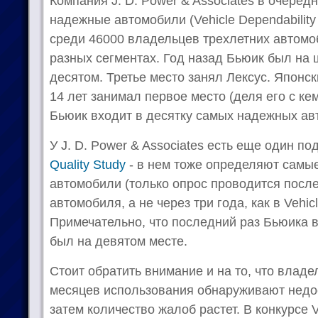
Компания J. D. Power & Associates в очере
надежные автомобили (Vehicle Dependability
среди 46000 владельцев трехлетних автомо
разных сегментах. Год назад Бьюик был на ш
десятом. Третье место занял Лексус. Японс
14 лет занимал первое место (деля его с ке
Бьюик входит в десятку самых надежных ав
У J. D. Power & Associates есть еще один по
Quality Study
- в нем тоже определяют самы
автомобили (только опрос проводится посл
автомобиля, а не через три года, как в Vehicl
Примечательно, что последний раз Бьюика в
был на девятом месте.
Стоит обратить внимание и на то, что влад
месяцев использования обнаруживают недос
затем количество жалоб растет. В конкурсе 