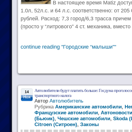
В настоящее время Matiz досту
1.0л, 52л.с. и 64 л.с. соответственно: от 205
рублей. Расход: 7,3 город/6,3 трасса причем 
(просто у “литрового” 4 ст. механика, вместо 
continue reading "Городские “малыши”"
Автолюбители будут платить больше: Госдума проголосо
14
транспортного налога
Ноя
Автор
Автолюбитель
Рубрика
Американские автомобили
,
Не
Французские автомобили
,
Автоновост
(Бьюик)
,
Чешские автомобили
,
Skoda 
Citroen (Ситроен)
,
Законы