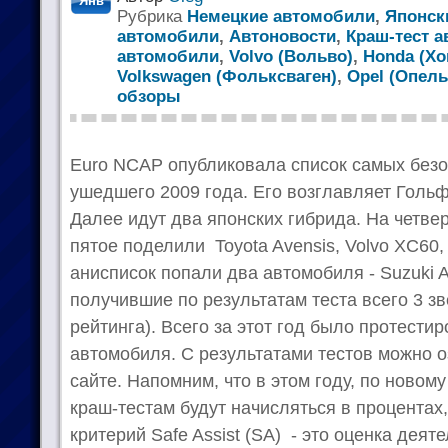
Янв
Рубрика
Немецкие автомобили
,
Японск
автомобили
,
Автоновости
,
Краш-тест 
автомобили
,
Volvo (Вольво)
,
Honda (Хо
Volkswagen (Фольксваген)
,
Opel (Опель
обзоры
Euro NCAP опубликовала список самых без
ушедшего 2009 года. Его возглавляет Гольф
Далее идут два японских гибрида. На четвер
пятое поделили Toyota Avensis, Volvo XC60, O
анисписок попали два автомобиля - Suzuki Al
получившие по результатам теста всего 3 зв
рейтинга). Всего за этот год было протести
автомобиля. С результатами тестов можно 
сайте. Напомним, что в этом году, по новом
краш-тестам будут начисляться в процентах
критерий Safe Assist (SA) - это оценка дея