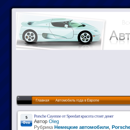
Главная
Автомобиль года в Европе
Porsche Cayenne от Speedart красота стоит денег
5
Автор
Oleg
Фев
Рубрика
Немецкие автомобили
,
Porsch