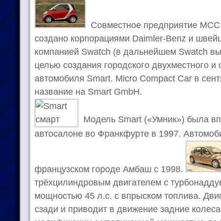
Совместное предприятие MCC (
создано корпорациями Daimler-Benz и швей
компанией Swatch (в дальнейшем Swatch выш
целью создания городского двухместного и 
автомобиля Smart. Micro Compact Car в сен
название на Smart GmbH.
Модель Smart («Умник») была в
автосалоне во Франкфурте в 1997. Автомоб
французском городе Амбаш с 1998.
трёхцилиндровым двигателем с турбонадду
мощностью 45 л.с. с впрыском топлива. Дви
сзади и приводит в движение задние колеса