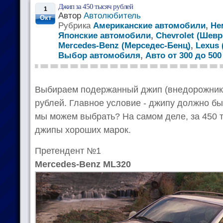
Джип за 450 тысяч рублей
1
Автор
Автолюбитель
Окт
Рубрика
Американские автомобили
,
Не
Японские автомобили
,
Chevrolet (Шевр
Mercedes-Benz (Мерседес-Бенц)
,
Lexus 
Выбор автомобиля
,
Авто от 300 до 50
Выбираем подержанный джип (внедорожник, 
рублей. Главное условие - джипу должно быт
мы можем выбрать? На самом деле, за 450 
джипы хороших марок.
Претендент №1
Mercedes-Benz ML320