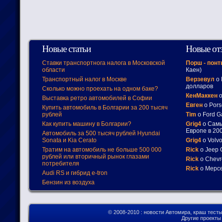
Новые статьи
Новые от
Ставки транспортнога налога в Московской
Порш - пон
области
Каен)
Транспортный налог в Москве
Верзевул
о 
долларов
Сколько можно проехать на одном баке?
КенМаккен
о
Выставка ретро автомобилей в Софии
Евген
о Pors
Купить автомобиль в Болгарии за 200 тысяч
рублей
Tim
о Ford G
Как купить машину в Болгарии?
Grig4
о Самы
Европе в 200
Автомобиль за 500 тысяч рублей Hyundai
Sonata и Kia Cerato
Grig4
о Volv
Тратим на автомобиль не больше 500 000
Rick
о Jeep 
рублей или вторичный рынок глазами
Rick
о Chevr
потребителя
Rick
о Мерсе
Audi RS и гибрид e-tron
Бензин из воздуха
© 2008-2010
: новости Автомира, краш тест
Другие проект