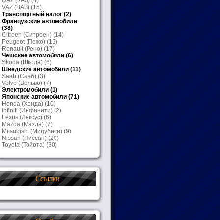
UAZ (УАЗ)
(4)
VAZ (ВАЗ)
(15)
Транспортный налог
(2)
Французские автомобили
(38)
Citroen (Ситроен)
(14)
Peugeot (Пежо)
(15)
Renault (Рено)
(17)
Чешские автомобили
(6)
Skoda (Шкода)
(6)
Шведские автомобили
(11)
Saab (Сааб)
(3)
Volvo (Вольво)
(7)
Электромобили
(1)
Японские автомобили
(71)
Honda (Хонда)
(10)
Infiniti (Инфинити)
(2)
Lexus (Лексус)
(6)
Mazda (Мазда)
(7)
Mitsubishi (Мицубиси)
(9)
Nissan (Ниссан)
(20)
Toyota (Тойота)
(30)
Ссылки