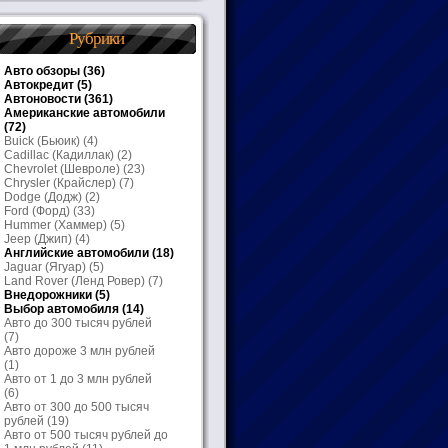
Рубрики
Авто обзоры
(36)
Автокредит
(5)
Автоновости
(361)
Американские автомобили
(72)
Buick (Бьюик)
(4)
Cadillac (Кадиллак)
(2)
Chevrolet (Шевроле)
(23)
Chrysler (Крайслер)
(7)
Dodge (Додж)
(2)
Ford (Форд)
(33)
Hummer (Хаммер)
(5)
Jeep (Джип)
(4)
Английские автомобили
(18)
Jaguar (Ягуар)
(5)
Land Rover (Ленд Ровер)
(7)
Внедорожники
(5)
Выбор автомобиля
(14)
Авто до 300 тысяч рублей
(7)
Авто дороже 3 млн рублей
(1)
Авто от 1 до 3 млн рублей
(6)
Авто от 300 до 500 тысяч
рублей
(19)
Авто от 500 тысяч рублей до