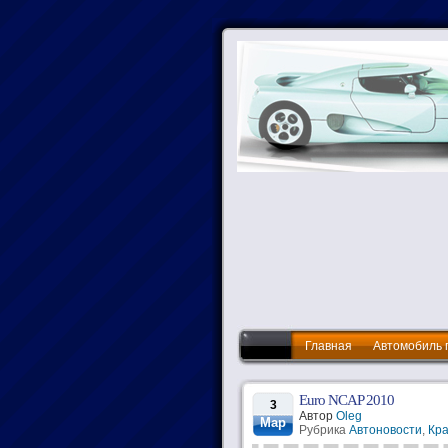
Главная
Автомобиль 
Euro NCAP 2010
3
Автор
Oleg
Мар
Рубрика
Автоновости
,
Кра