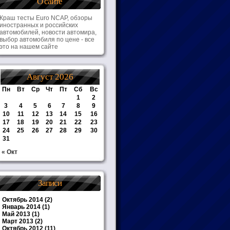
О сайте
Краш тесты Euro NCAP, обзоры
иностранных и российских
автомобилей, новости автомира,
выбор автомобиля по цене - все
это на нашем сайте
Август 2026
Пн
Вт
Ср
Чт
Пт
Сб
Вс
1
2
3
4
5
6
7
8
9
10
11
12
13
14
15
16
17
18
19
20
21
22
23
24
25
26
27
28
29
30
31
« Окт
Записи
Октябрь 2014
(2)
Январь 2014
(1)
Май 2013
(1)
Март 2013
(2)
Октябрь 2012
(11)