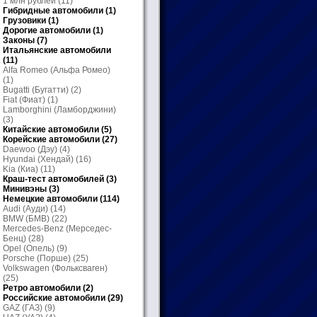
1 млн рублей
(11)
Гибридные автомобили
(1)
Грузовики
(1)
Дорогие автомобили
(1)
Законы
(7)
Итальянские автомобили
(11)
Alfa Romeo (Альфа Ромео)
(1)
Bugatti (Бугатти)
(2)
Fiat (Фиат)
(1)
Lamborghini (Ламборджини)
(3)
Китайские автомобили
(5)
Корейские автомобили
(27)
Daewoo (Дэу)
(4)
Hyundai (Хендай)
(16)
Kia (Киа)
(11)
Краш-тест автомобилей
(3)
Минивэны
(3)
Немецкие автомобили
(114)
Audi (Ауди)
(14)
BMW (БМВ)
(22)
Mercedes-Benz (Мерседес-
Бенц)
(28)
Opel (Опель)
(9)
Porsche (Порше)
(25)
Volkswagen (Фольксваген)
(25)
Ретро автомобили
(2)
Российские автомобили
(29)
GAZ (ГАЗ)
(9)