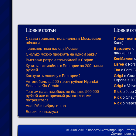
Новые статьи
Новые от
Ставки транспортнога налога в Московской
Порш - пон
области
Каен)
Транспортный налог в Москве
Верзевул
о 
долларов
Сколько можно проехать на одном баке?
КенМаккен
о
Выставка ретро автомобилей в Софии
Евген
о Pors
Купить автомобиль в Болгарии за 200 тысяч
рублей
Tim
о Ford G
Как купить машину в Болгарии?
Grig4
о Самы
Европе в 200
Автомобиль за 500 тысяч рублей Hyundai
Sonata и Kia Cerato
Grig4
о Volv
Тратим на автомобиль не больше 500 000
Rick
о Jeep 
рублей или вторичный рынок глазами
Rick
о Chevr
потребителя
Rick
о Мерсе
Audi RS и гибрид e-tron
Бензин из воздуха
© 2008-2010
: новости Автомира, краш тест
Другие проект