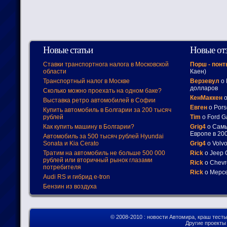
Новые статьи
Новые от
Ставки транспортнога налога в Московской
Порш - пон
области
Каен)
Транспортный налог в Москве
Верзевул
о 
долларов
Сколько можно проехать на одном баке?
КенМаккен
о
Выставка ретро автомобилей в Софии
Евген
о Pors
Купить автомобиль в Болгарии за 200 тысяч
рублей
Tim
о Ford G
Как купить машину в Болгарии?
Grig4
о Самы
Европе в 200
Автомобиль за 500 тысяч рублей Hyundai
Sonata и Kia Cerato
Grig4
о Volv
Тратим на автомобиль не больше 500 000
Rick
о Jeep 
рублей или вторичный рынок глазами
Rick
о Chevr
потребителя
Rick
о Мерсе
Audi RS и гибрид e-tron
Бензин из воздуха
© 2008-2010
: новости Автомира, краш тест
Другие проект