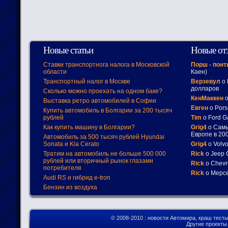
Новые статьи
Новые от
Ставки транспортнога налога в Московской
Порш - пон
области
Каен)
Транспортный налог в Москве
Верзевул
о 
долларов
Сколько можно проехать на одном баке?
КенМаккен
о
Выставка ретро автомобилей в Софии
Евген
о Pors
Купить автомобиль в Болгарии за 200 тысяч
рублей
Tim
о Ford G
Как купить машину в Болгарии?
Grig4
о Самы
Европе в 200
Автомобиль за 500 тысяч рублей Hyundai
Sonata и Kia Cerato
Grig4
о Volv
Тратим на автомобиль не больше 500 000
Rick
о Jeep 
рублей или вторичный рынок глазами
Rick
о Chevr
потребителя
Rick
о Мерсе
Audi RS и гибрид e-tron
Бензин из воздуха
© 2008-2010
: новости Автомира, краш тест
Другие проект