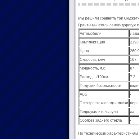
Мы решили сравнить три бюджетны
Гранты мы взяли самую дорогую к
Автомобили
Лада
Комплектация
2190
Цена
260 
Скорость, км/ч
167
Мощность, л.с.
87
Расход, л/100км
7.2
Подушки безопасности
води
ABS
-
Электростеклоподъемники
пере
Гидроусилитель руля
да
Обогрев заднего стекла
-
По техническим характеристикам