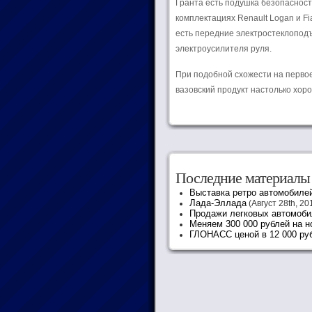
Гранта есть подушка безопасност
комплектациях Renault Logan и Fi
есть передние электростеклоподъ
электроусилителя руля.
При подобной схожести на первое
вазовский продукт настолько хоро
Последние материалы
Выставка ретро автомобиле
Лада-Эллада
(Август 28th, 20
Продажи легковых автомоби
Меняем 300 000 рублей на 
ГЛОНАСС ценой в 12 000 ру