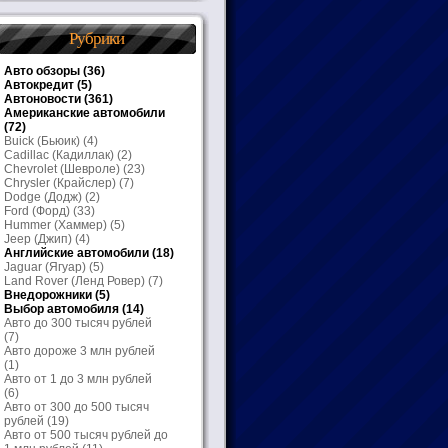
Рубрики
Авто обзоры
(36)
Автокредит
(5)
Автоновости
(361)
Американские автомобили
(72)
Buick (Бьюик)
(4)
Cadillac (Кадиллак)
(2)
Chevrolet (Шевроле)
(23)
Chrysler (Крайслер)
(7)
Dodge (Додж)
(2)
Ford (Форд)
(33)
Hummer (Хаммер)
(5)
Jeep (Джип)
(4)
Английские автомобили
(18)
Jaguar (Ягуар)
(5)
Land Rover (Ленд Ровер)
(7)
Внедорожники
(5)
Выбор автомобиля
(14)
Авто до 300 тысяч рублей
(7)
Авто дороже 3 млн рублей
(1)
Авто от 1 до 3 млн рублей
(6)
Авто от 300 до 500 тысяч
рублей
(19)
Авто от 500 тысяч рублей до