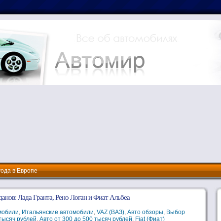
года в Европе
анов: Лада Гранта, Рено Логан и Фиат Альбеа
мобили
,
Итальянские автомобили
,
VAZ (ВАЗ)
,
Авто обзоры
,
Выбор
тысяч рублей
,
Авто от 300 до 500 тысяч рублей
,
Fiat (Фиат)