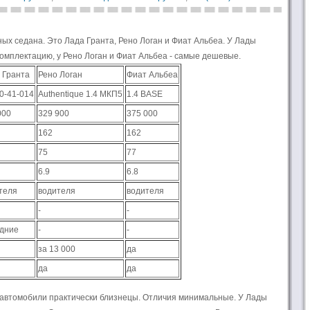
х седана. Это Лада Гранта, Рено Логан и Фиат Альбеа. У Лады
омплектацию, у Рено Логан и Фиат Альбеа - самые дешевые.
 Гранта
Рено Логан
Фиат Альбеа
0-41-014
Authentique 1.4 МКП5
1.4 BASE
000
329 900
375 000
162
162
75
77
6.9
6.8
теля
водителя
водителя
-
-
дние
-
-
за 13 000
да
да
да
 автомобили практически близнецы. Отличия минимальные. У Лады