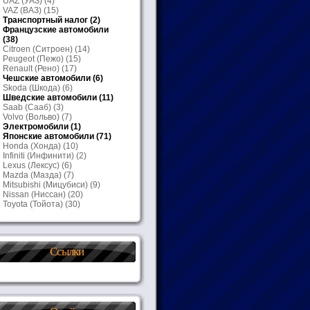
UAZ (УАЗ)
(4)
VAZ (ВАЗ)
(15)
Транспортный налог
(2)
Французские автомобили
(38)
Citroen (Ситроен)
(14)
Peugeot (Пежо)
(15)
Renault (Рено)
(17)
Чешские автомобили
(6)
Skoda (Шкода)
(6)
Шведские автомобили
(11)
Saab (Сааб)
(3)
Volvo (Вольво)
(7)
Электромобили
(1)
Японские автомобили
(71)
Honda (Хонда)
(10)
Infiniti (Инфинити)
(2)
Lexus (Лексус)
(6)
Mazda (Мазда)
(7)
Mitsubishi (Мицубиси)
(9)
Nissan (Ниссан)
(20)
Toyota (Тойота)
(30)
Ссылки