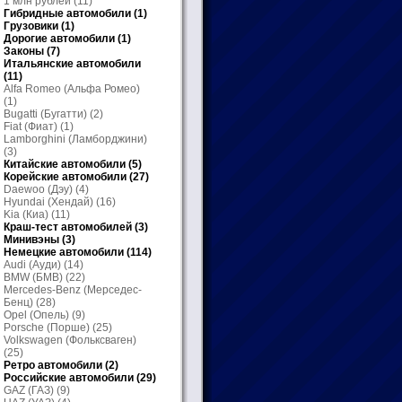
1 млн рублей
(11)
Гибридные автомобили
(1)
Грузовики
(1)
Дорогие автомобили
(1)
Законы
(7)
Итальянские автомобили
(11)
Alfa Romeo (Альфа Ромео)
(1)
Bugatti (Бугатти)
(2)
Fiat (Фиат)
(1)
Lamborghini (Ламборджини)
(3)
Китайские автомобили
(5)
Корейские автомобили
(27)
Daewoo (Дэу)
(4)
Hyundai (Хендай)
(16)
Kia (Киа)
(11)
Краш-тест автомобилей
(3)
Минивэны
(3)
Немецкие автомобили
(114)
Audi (Ауди)
(14)
BMW (БМВ)
(22)
Mercedes-Benz (Мерседес-
Бенц)
(28)
Opel (Опель)
(9)
Porsche (Порше)
(25)
Volkswagen (Фольксваген)
(25)
Ретро автомобили
(2)
Российские автомобили
(29)
GAZ (ГАЗ)
(9)