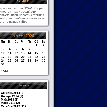
О сайте
Краш тесты Euro NCAP, обзоры
иностранных и российских
автомобилей, новости автомира,
выбор автомобиля по цене - все
это на нашем сайте
Август 2026
Пн
Вт
Ср
Чт
Пт
Сб
Вс
1
2
3
4
5
6
7
8
9
10
11
12
13
14
15
16
17
18
19
20
21
22
23
24
25
26
27
28
29
30
31
« Окт
Записи
Октябрь 2014
(2)
Январь 2014
(1)
Май 2013
(1)
Март 2013
(2)
Октябрь 2012
(11)