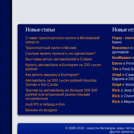
Новые статьи
Новые от
Ставки транспортнога налога в Московской
Порш - пон
области
Каен)
Транспортный налог в Москве
Верзевул
о 
долларов
Сколько можно проехать на одном баке?
КенМаккен
о
Выставка ретро автомобилей в Софии
Евген
о Pors
Купить автомобиль в Болгарии за 200 тысяч
рублей
Tim
о Ford G
Как купить машину в Болгарии?
Grig4
о Самы
Европе в 200
Автомобиль за 500 тысяч рублей Hyundai
Sonata и Kia Cerato
Grig4
о Volv
Тратим на автомобиль не больше 500 000
Rick
о Jeep 
рублей или вторичный рынок глазами
Rick
о Chevr
потребителя
Rick
о Мерсе
Audi RS и гибрид e-tron
Бензин из воздуха
© 2008-2010
: новости Автомира, краш тест
Другие проект