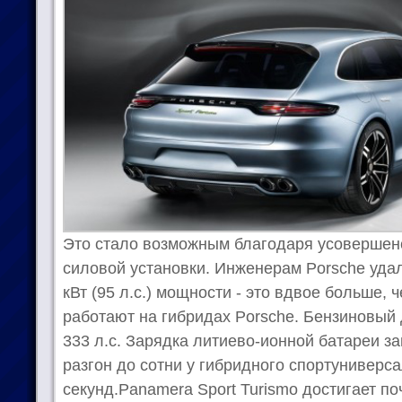
Это стало возможным благодаря усовершен
силовой установки. Инженерам Porsche удало
кВт (95 л.с.) мощности - это вдвое больше, ч
работают на гибридах Porsche. Бензиновый 
333 л.с. Зарядка литиево-ионной батареи за
разгон до сотни у гибридного спортуниверса
секунд.Panamera Sport Turismo достигает поч