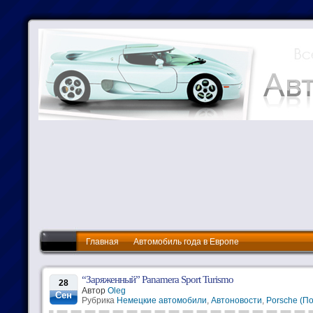
Главная
Автомобиль года в Европе
“Заряженный” Panamera Sport Turismo
28
Автор
Oleg
Сен
Рубрика
Немецкие автомобили
,
Автоновости
,
Porsche (П