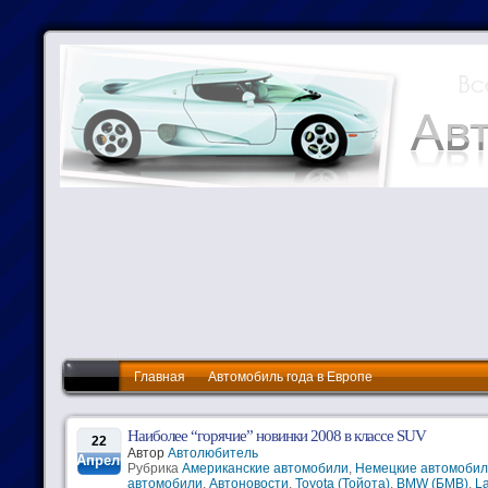
Главная
Автомобиль года в Европе
Наиболее “горячие” новинки 2008 в классе SUV
22
Автор
Автолюбитель
Апрель
Рубрика
Американские автомобили
,
Немецкие автомоби
автомобили
,
Автоновости
,
Toyota (Тойота)
,
BMW (БМВ)
,
L