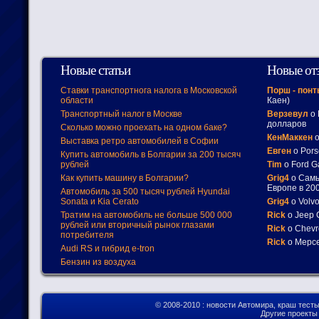
Новые статьи
Новые от
Ставки транспортнога налога в Московской
Порш - пон
области
Каен)
Транспортный налог в Москве
Верзевул
о 
долларов
Сколько можно проехать на одном баке?
КенМаккен
о
Выставка ретро автомобилей в Софии
Евген
о Pors
Купить автомобиль в Болгарии за 200 тысяч
рублей
Tim
о Ford G
Как купить машину в Болгарии?
Grig4
о Самы
Европе в 200
Автомобиль за 500 тысяч рублей Hyundai
Sonata и Kia Cerato
Grig4
о Volv
Тратим на автомобиль не больше 500 000
Rick
о Jeep 
рублей или вторичный рынок глазами
Rick
о Chevr
потребителя
Rick
о Мерсе
Audi RS и гибрид e-tron
Бензин из воздуха
© 2008-2010
: новости Автомира, краш тест
Другие проект