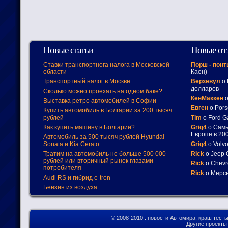
Новые статьи
Новые от
Ставки транспортнога налога в Московской
Порш - пон
области
Каен)
Транспортный налог в Москве
Верзевул
о 
долларов
Сколько можно проехать на одном баке?
КенМаккен
о
Выставка ретро автомобилей в Софии
Евген
о Pors
Купить автомобиль в Болгарии за 200 тысяч
рублей
Tim
о Ford G
Как купить машину в Болгарии?
Grig4
о Самы
Европе в 200
Автомобиль за 500 тысяч рублей Hyundai
Sonata и Kia Cerato
Grig4
о Volv
Тратим на автомобиль не больше 500 000
Rick
о Jeep 
рублей или вторичный рынок глазами
Rick
о Chevr
потребителя
Rick
о Мерсе
Audi RS и гибрид e-tron
Бензин из воздуха
© 2008-2010
: новости Автомира, краш тест
Другие проект